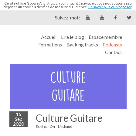
Ce site utilise Google Analytics. En continuant à naviguer, vous nous autorisez à
déposer un cookie à des fins de mesure d'audience.
En savoir plus ou s'opposer
.
Suivez-moi :
Accueil
Lire le blog
Espace membre
Formations
Backing tracks
Podcasts
Contact
16
Culture Guitare
Sep
2020
Écrit par
Cyril Michaud
-